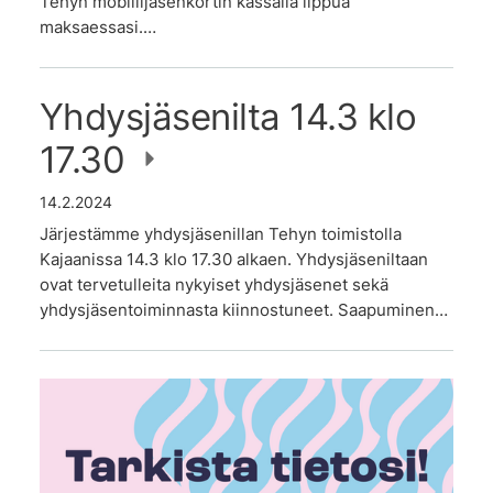
Tehyn mobiilijäsenkortin kassalla lippua
maksaessasi.…
Yhdysjäsenilta 14.3 klo
17.30
14.2.2024
Järjestämme yhdysjäsenillan Tehyn toimistolla
Kajaanissa 14.3 klo 17.30 alkaen. Yhdysjäseniltaan
ovat tervetulleita nykyiset yhdysjäsenet sekä
yhdysjäsentoiminnasta kiinnostuneet. Saapuminen…