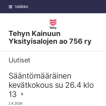
Siirry
Valikko
sivun
sisältöön
Tehyn Kainuun
Yksityisalojen ao 756 ry
Uutiset
Sääntömääräinen
kevätkokous su 26.4 klo
13
2.4.2026